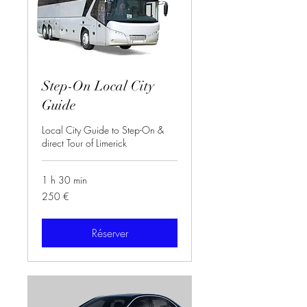
Step-On Local City
Guide
Local City Guide to Step-On &
direct Tour of Limerick
1 h 30 min
250
250 €
euros
Réserver