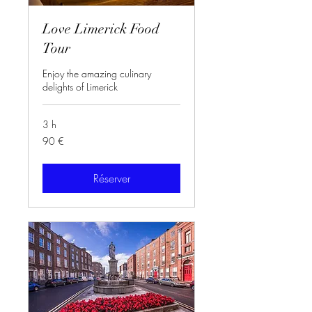
Love Limerick Food
Tour
Enjoy the amazing culinary
delights of Limerick
3 h
90
90 €
euros
Réserver