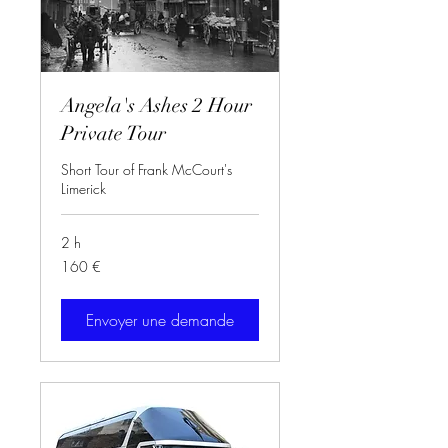
Angela's Ashes 2 Hour
Private Tour
Short Tour of Frank McCourt's
Limerick
2 h
160
160 €
euros
Envoyer une demande