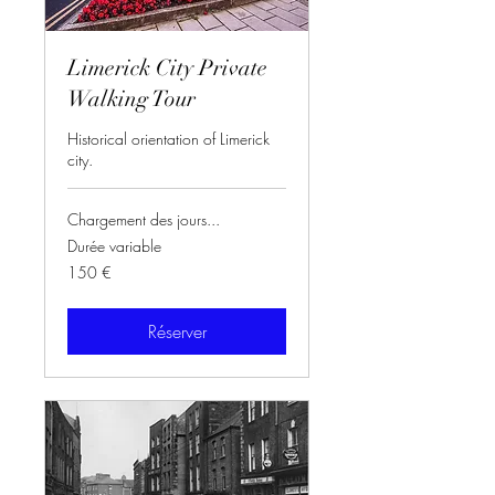
Limerick City Private
Walking Tour
Historical orientation of Limerick
city.
Chargement des jours...
Durée variable
150
150 €
euros
Réserver