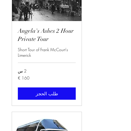
Angela's Ashes 2 Hour
Private Tour
Short Tour of Frank McCourt's
Limerick
2 س
160
يورو
طلب الحجز