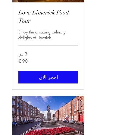
Love Limerick Food
Tour
Enjoy the amazing culinary
delights of Limerick
3 س
90
يورو
احجز الآن