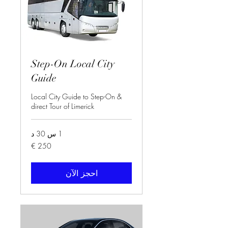
Step-On Local City
Guide
Local City Guide to Step-On &
direct Tour of Limerick
1 س 30 د
250
يورو
احجز الآن